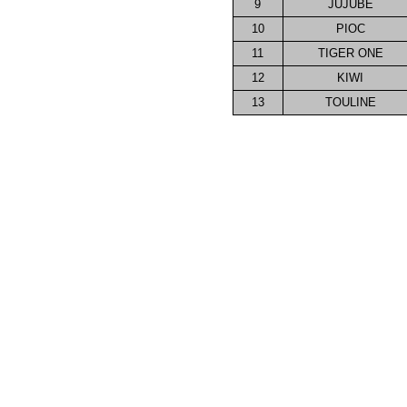
9
JUJUBE
10
PIOC
11
TIGER ONE
12
KIWI
13
TOULINE