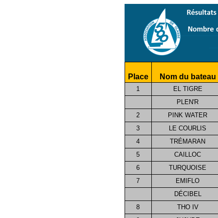
Place
Nom du bateau
1
EL TIGRE
PLEN'R
2
PINK WATER
3
LE COURLIS
4
TRÉMARAN
5
CAILLOC
6
TURQUOISE
7
EMIFLO
DÉCIBEL
8
THO IV