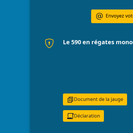
Envoyez vo
Le 590 en régates mon
Document de la jauge
Déclaration