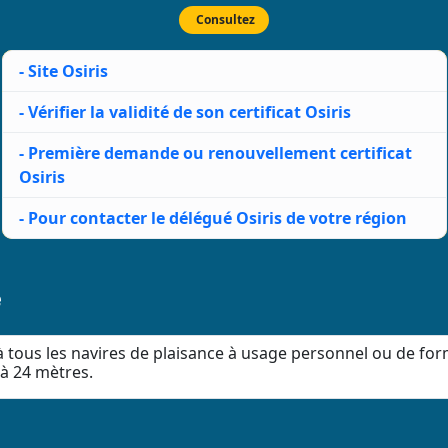
Consultez
- Site Osiris
- Vérifier la validité de son certificat Osiris
- Première demande ou renouvellement certificat
Osiris
- Pour contacter le délégué Osiris de votre région
é
 à tous les navires de plaisance à usage personnel ou de for
à 24 mètres.