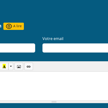
n
A lire
Votre email